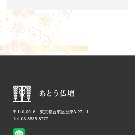
支障をきたす手続・業務があります。
ウェブサイト上で取得する個人情報について
皆様のご連絡先（氏名・Eメールアドレス・電話番号な
ど）を弊社にお知らせいただくのは、次のような場合
です。
お見積もり依頼、またご意見・ご要望をいただく場
合
皆様から取得した個人情報の利用目的について
当社が皆様から取得した個人情報は、次の目的におい
てのみ利用いたします。
お見積もり依頼・ご依頼に関するご連絡等
メールマガジンのご送付
個人情報の第三者提供について
〒110-0016 東京都台東区台東3-27-11
当社は、以下のいずれかに該当する場合を除いて、取
得した個人情報を第三者へ提供いたしません。
Tel. 03-3835-8777
提供について本人の同意がある場合
法令に基づく場合