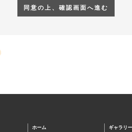
イト上で取得する個人情報について
連絡先（氏名・Eメールアドレス・電話番号など）を弊社にお知らせいただ
場合です。
もり依頼、またご意見・ご要望をいただく場合
取得した個人情報の利用目的について
様から取得した個人情報は、次の目的においてのみ利用いたします。
もり依頼・ご依頼に関するご連絡等
マガジンのご送付
の第三者提供について
以下のいずれかに該当する場合を除いて、取得した個人情報を第三者へ提供
ついて本人の同意がある場合
基づく場合
命・身体又は財産の保護のために必要がある場合であって、本人の同意を得
る場合
関若しくは地方公共団体又はその委託を受けた者が、法令の定める事務を遂
ホーム
ギャラリ