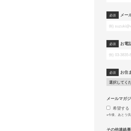
メー
お電
お住
メールマガジ
希望する
※今後、あとう
その他連絡事