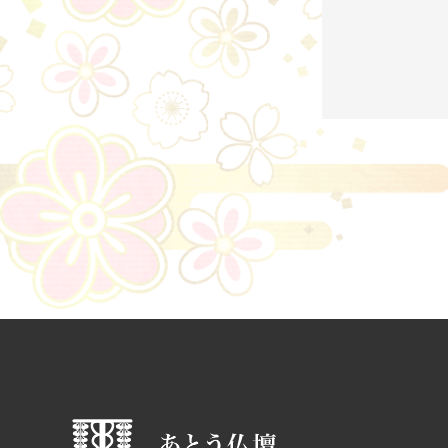
ウェブサ
皆様のご
のような
お見積
皆様から
当社が皆
お見積
メール
個人情報
当社は、
ん。
提供に
法令に
人の生
難であ
国の機