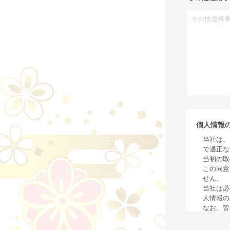
個人情報
当社は、
で適正な
当初の取
この同意
せん。
当社は必
人情報の
なお、皆
た場合は