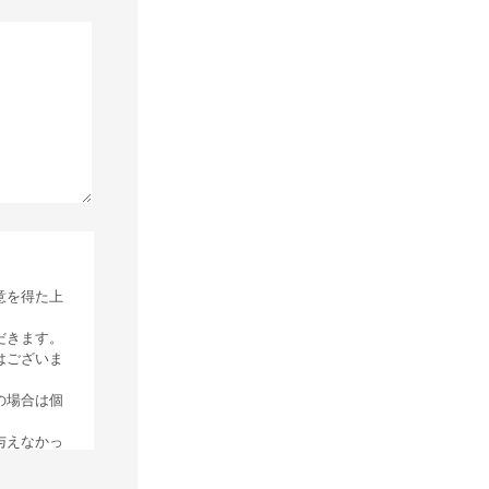
意を得た上
だきます。
はございま
の場合は個
与えなかっ