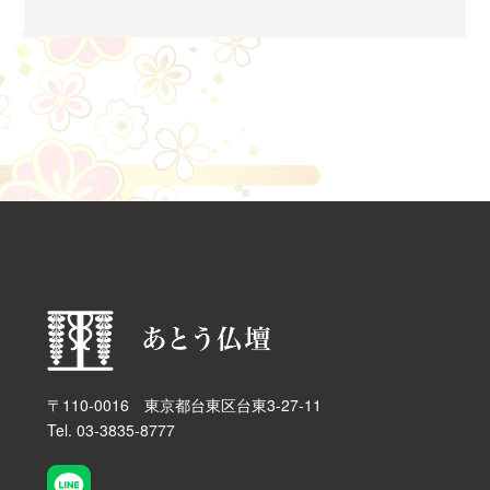
支障をきたす手続・業務があります。
ウェブサイト上で取得する個人情報について
皆様のご連絡先（氏名・Eメールアドレス・電話番号な
ど）を弊社にお知らせいただくのは、次のような場合
です。
お見積もり依頼、またご意見・ご要望をいただく場
合
皆様から取得した個人情報の利用目的について
当社が皆様から取得した個人情報は、次の目的におい
てのみ利用いたします。
お見積もり依頼・ご依頼に関するご連絡等
メールマガジンのご送付
個人情報の第三者提供について
〒110-0016 東京都台東区台東3-27-11
当社は、以下のいずれかに該当する場合を除いて、取
得した個人情報を第三者へ提供いたしません。
Tel. 03-3835-8777
提供について本人の同意がある場合
法令に基づく場合