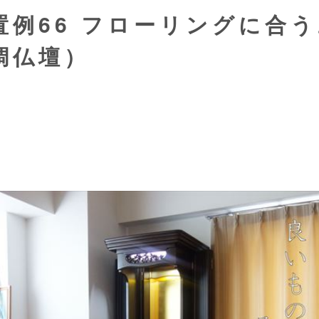
置例66 フローリングに合
調仏壇）