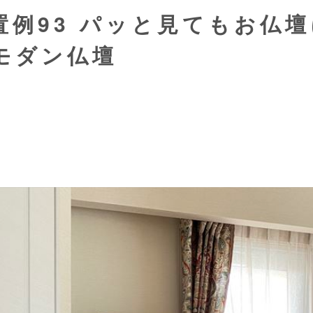
置例93 パッと見てもお仏
モダン仏壇