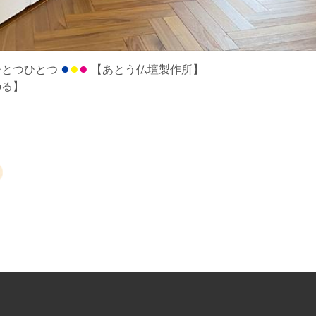
●
●
●
ひとつひとつ
【あとう仏壇製作所】
のる】