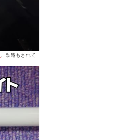
く
、製造もされて