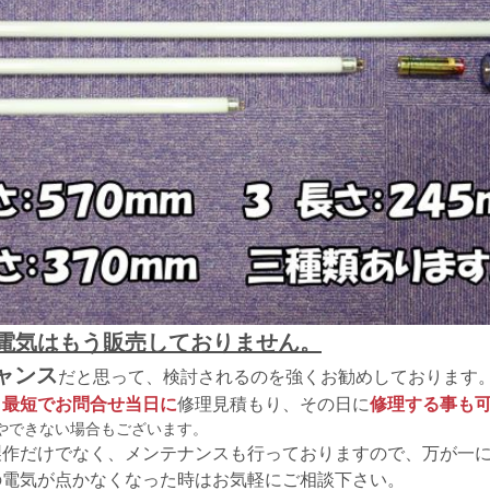
電気はもう販売しておりません。
ャンス
だと思って、検討されるのを強くお勧めしております
、
最短でお問合せ当日に
修理見積もり、その日に
修理する事も
やできない場合もございます。
製作だけでなく、メンテナンスも行っておりますので、万が一
の電気が点かなくなった時はお気軽にご相談下さい。