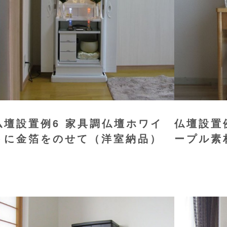
仏壇設置例6 家具調仏壇ホワイ
仏壇設置
トに金箔をのせて（洋室納品）
ープル素