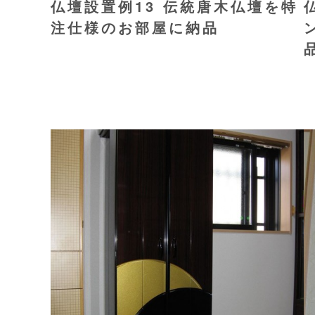
仏壇設置例13 伝統唐木仏壇を特
注仕様のお部屋に納品