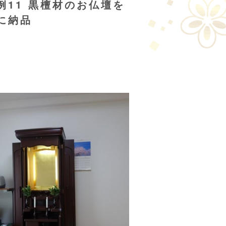
例11 黒檀材のお仏壇を
に納品