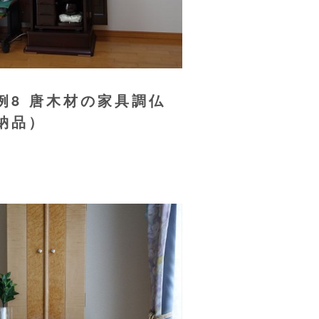
例8 唐木材の家具調仏
納品）