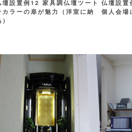
仏壇設置例12 家具調仏壇ツート
仏壇設置
ンカラーの扉が魅力（洋室に納
個人会場
品）