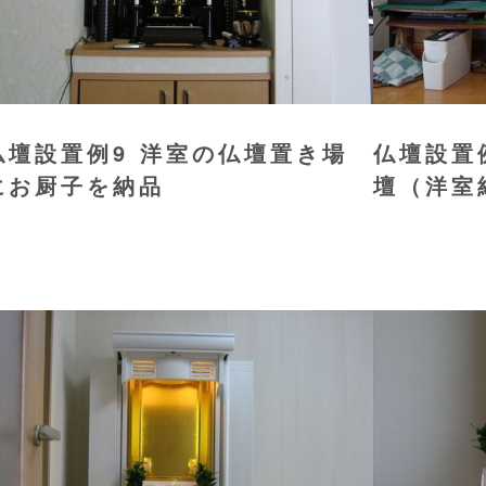
仏壇設置例9 洋室の仏壇置き場
仏壇設置
にお厨子を納品
壇（洋室