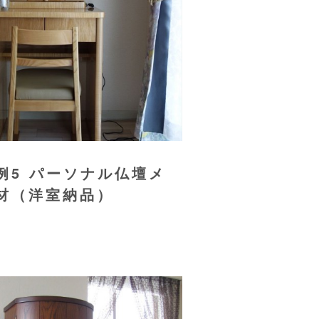
例5 パーソナル仏壇メ
材（洋室納品）