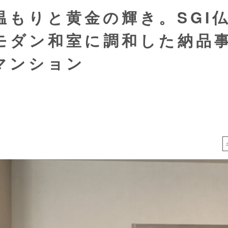
温もりと黄金の輝き。SGI
モダン和室に調和した納品
マンション