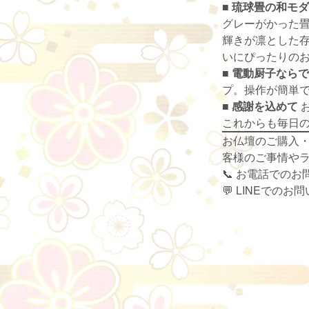
■ 琉球畳の和モ
グレーがかった
輝きが凛とした
いにぴったりの
■ 電動厨子なら
プ。操作が簡単
■ 感謝を込めて
これからも毎日
お仏壇のご購入
客様のご事情や
📞 お電話でのお問
💬 LINEでの