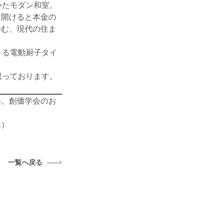
いたモダン和室。
を開けると本金の
染む、現代の住ま
きる電動厨子タイ
思っております。
い。創価学会のお
。
休）
一覧へ戻る