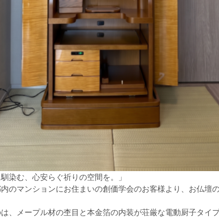
に馴染む、心安らぐ祈りの空間を。」
都内のマンションにお住まいの創価学会のお客様より、お仏壇
は、メープル材の杢目と本金箔の内装が荘厳な電動厨子タイプ