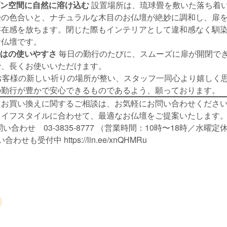
ダン空間に自然に溶け込む
設置場所は、琉球畳を敷いた落ち着
畳の色合いと、ナチュラルな木目のお仏壇が絶妙に調和し、扉
存在感を放ちます。閉じた際もインテリアとして違和感なく馴
お仏壇です。
ではの使いやすさ
毎日の勤行のたびに、スムーズに扉が開閉で
で、長くお使いいただけます。
お客様の新しい祈りの場所が整い、スタッフ一同心より嬉しく
の勤行が豊かで安心できるものであるよう、願っております。
・お買い換えに関するご相談は、お気軽にお問い合わせくださ
ライフスタイルに合わせて、最適なお仏壇をご提案いたします
い合わせ 03-3835-8777 （営業時間：10時〜18時／水曜定
お問い合わせも受付中
https://lin.ee/xnQHMRu