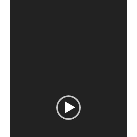
動
画
プ
レ
ー
ヤ
ー