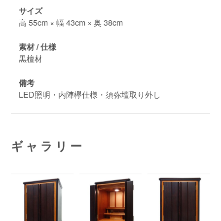
サイズ
高 55cm × 幅 43cm × 奥 38cm
素材 / 仕様
黒檀材
備考
LED照明・内陣欅仕様・須弥壇取り外し
ギャラリー