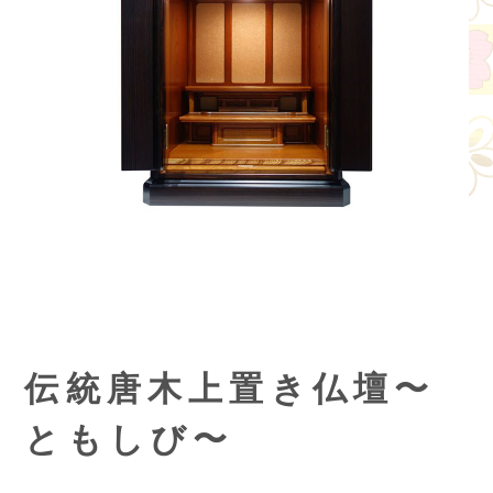
伝統唐木上置き仏壇〜
ともしび〜